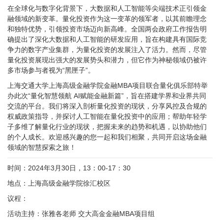
在全球化与数字化背景下，大数据和人工智能等尖端技术正引领金
融领域的新变革。量化投资作为这一变革的领军者，以其前瞻理念
和独特优势，引领投资市场迈向新高峰。全国两会政府工作报告明
确提出了深化大数据和人工智能的研发应用，旨在构建具有国际竞
争力的数字产业集群，为量化投资的发展注入了活力。然而，尽管
量化投资展现出强大的发展势头和潜力，但它作为神秘领域仍被许
多市场参与者视为“黑匣子”。
上海交通大学上海高级金融学院金融MBA项目联合量化俱乐部特举
办此次“量化智慧领航 AI赋能金融新篇”，旨在搭建学界和业界共同
交流的平台。我们将深入剖析量化投资的现状，分享风控及合规的
权威政策指导，并探讨人工智能在量化投资中的应用；帮助年轻学
子多维了解量化行业的现状，把握未来的趋势和机遇，以协助他们
的个人成长。欢迎感兴趣的您一起和我们相聚，共同开启这场金融
领域的智慧探索之旅！
时间：2024年3月30日，13：00-17：30
地点：上海高级金融学院徐汇校区
议程：
活动主持：张雅各老师 交大高金金融MBA项目组