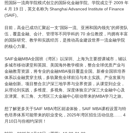
照国际一流商学院模式创立的国际化金融学院。学院成立于 2009 年
4 月 19 日，英文名称为 Shanghai Advanced Institute of Finance
(SAIF)。
目前，高金已成功汇聚起一支“国际一流、亚洲和国内领先”的师资队
伍，覆盖金融、会计、管理等不同学科的 70 余位教授，均拥有丰富
的国际研究、教学和实践经历，是推动高金建设世界一流金融学院
的核心力量。
SAIF金融MBA全国班（湾区）以深圳、上海为主要授课城市，辅以
多城市移动课堂和英国、美国海外教学模块，整合全球优质产业与
金融教育资源，将专业的金融MBA项目覆盖全国。新睿全国班培养
体系以金融贯穿主线，多轨聚焦全球前沿与本土实践、产业发展与
金融创新。项目整合京沪深三地学界与业界资源，从课堂到企业，
从理论到实践，多维度、多视角、深度体验京沪深三大金融中心及
京津冀、长三角、大湾区三大金融中心联动带来的MBA学习之旅。
想了解更多关于SAIF MBA湾区就读体验，SAIF MBA课程设置与特
色培养体系可能带来的职业变化，2025年湾区招生活动信息…… 4
月10日与你相约深圳！