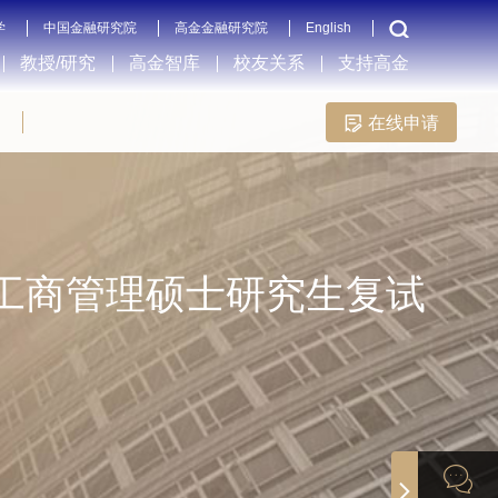
学
中国金融研究院
高金金融研究院
English
教授/研究
高金智库
校友关系
支持高金
在线申请
）工商管理硕士研究生复试