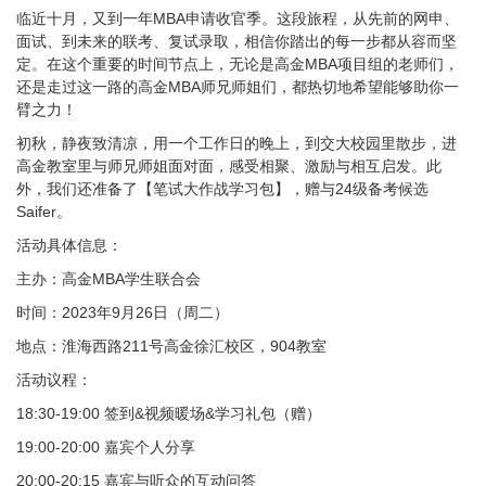
临近十月，又到一年MBA申请收官季。这段旅程，从先前的网申、
面试、到未来的联考、复试录取，相信你踏出的每一步都从容而坚
定。在这个重要的时间节点上，无论是高金MBA项目组的老师们，
还是走过这一路的高金MBA师兄师姐们，都热切地希望能够助你一
臂之力！
初秋，静夜致清凉，用一个工作日的晚上，到交大校园里散步，进
高金教室里与师兄师姐面对面，感受相聚、激励与相互启发。此
外，我们还准备了【笔试大作战学习包】，赠与24级备考候选
Saifer。
活动具体信息：
主办：高金MBA学生联合会
时间：2023年9月26日（周二）
地点：淮海西路211号高金徐汇校区，904教室
活动议程：
18:30-19:00 签到&视频暖场&学习礼包（赠）
19:00-20:00 嘉宾个人分享
20:00-20:15 嘉宾与听众的互动问答