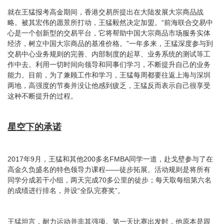
就在王猛报考高金期间，香港交易所提出在大陆发展大宗商品战
略。被其宏伟的愿景所打动，王猛毅然决定加盟。“前海联合交易中
心是一个创新型的交易平台，它将帮助中国大宗商品市场服务实体
经济，树立中国大宗商品的基准价格。”一年多来，王猛深度参与到
交易中心业务规则的完善、内部制度的起草、业务系统的测试等工
作中去。利用一切时间向领导和同事们学习，不断提升自己的业务
能力。目前，为了兼顾工作和学习，王猛每周都要往返上海与深圳
两地，高强度的节奏并没让他感到疲乏，王猛反而表示自己很享受
这种不断提升的过程。
星空下的承诺
2017年9月，王猛和其他200多名FMBA同学一道，赴戈壁参与了在
高金久负盛名的特色领导力课程——徒步拓展。活动规则是将所有
同学分成若干小组，两天完成70多公里的徒步；每天取每组第六名
的成绩进行排名，并设“全队完赛奖”。
王猛坦言，耐力运动并非其强项。第一天比赛出发时，他原本是跟