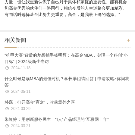
力量，也让我重新认识了自己对于集体和家庭的重要性。能有机会
和高金优秀的伙伴们一路同行，相信今后的人生道路会更加精彩。
有句话叫选择甚至比努力更重要，高金，是我最正确的选择。”
+
相关新闻
“机甲大赛”背后的梦想捕手杨明辉：在高金MBA，实现一个科创“小
目标” | 2024级新生专访
2024-11-18
什么时候是读MBA的最佳时机？学长学姐请回答 | 申请攻略×你问我
答
2024-05-11
朴磊：打开高金“盲盒”，收获意外之喜
2024-03-29
朱虹婷：用创新服务民生，“I人”产品经理的“互联网十年”
2024-03-21