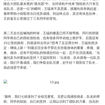
随在大部队最末尾的“观光团”中。当对讲机中传来“我组前方只有五
名队员，还差一位”的瞬间，王猛来不及思索，拔腿向前奔跑赶超，
最终帮助小组取得当日优异成绩。到达终点后，其没有休息拉伸，
又折返五公里接过了三名同学的背包。
第二天走出盐碱地的时候，王猛的膝盖已经不能弯曲。同行的班级
同学将自己的拐杖借给他，也有很多同学劝他上救护车。后面还有
15公里的路程，到底该何去何从?思考了足足两分钟，王猛依然决
定：继续上路！“到最后完全靠手臂在支持着身体的重量，疼痛、疲
惫、感动，还有不想掉队的情感交织在一起，忍不住泪流满面。”当
被问及为何要如此坚持？王猛回答到：“出发前，队长跟每一位队员
说：我们不看成绩，我们争取全队完赛，好不好？我答应了队长，
就必须坚守承诺。”
“最终，我们七组拿到了全组完赛奖。戈壁让我感悟很多，队友的帮
助、同学的鼓励、自己的坚持，让我认识到了团队的力量、信念的