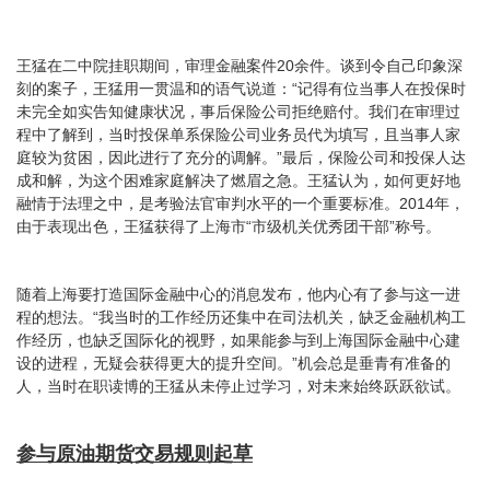
王猛在二中院挂职期间，审理金融案件20余件。谈到令自己印象深
刻的案子，王猛用一贯温和的语气说道：“记得有位当事人在投保时
未完全如实告知健康状况，事后保险公司拒绝赔付。我们在审理过
程中了解到，当时投保单系保险公司业务员代为填写，且当事人家
庭较为贫困，因此进行了充分的调解。”最后，保险公司和投保人达
成和解，为这个困难家庭解决了燃眉之急。王猛认为，如何更好地
融情于法理之中，是考验法官审判水平的一个重要标准。2014年，
由于表现出色，王猛获得了上海市“市级机关优秀团干部”称号。
随着上海要打造国际金融中心的消息发布，他内心有了参与这一进
程的想法。“我当时的工作经历还集中在司法机关，缺乏金融机构工
作经历，也缺乏国际化的视野，如果能参与到上海国际金融中心建
设的进程，无疑会获得更大的提升空间。”机会总是垂青有准备的
人，当时在职读博的王猛从未停止过学习，对未来始终跃跃欲试。
参与原油期货交易规则起草